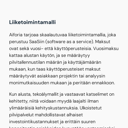
Liiketoimintamalli
Aiforia tarjoaa skaalautuvaa liiketoimintamallia, joka
perustuu SaaSiin (software as a service). Maksut
ovat sekä vuosi- että käyttöperusteisia. Vuosimaksu
kattaa alustan käytön, ja se määräytyy
pilvitallennustilan määrän ja käyttäjämäärän
mukaan, kun taas käyttöperusteiset maksut
määräytyvät asiakkaan projektin tai analyysin
monimutkaisuuden mukaan ja peritään ennakkoon.
Kun alusta, tekoälymallit ja vastaavat katselimet on
kehitetty, niitä voidaan myydä laajalti ilman
ylimääräisiä kehityskustannuksia. Ulkoistetut
pilvipalvelut mahdollistavat alhaiset
investointikustannukset ja erittäin suuren