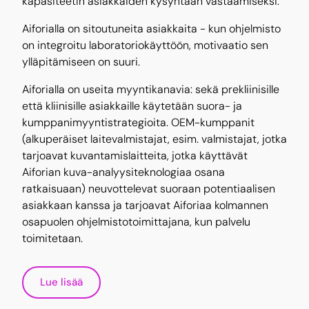
kapasiteetin asiakkaiden kysyntään vastaamiseksi.
Aiforialla on sitoutuneita asiakkaita - kun ohjelmisto
on integroitu laboratoriokäyttöön, motivaatio sen
ylläpitämiseen on suuri.
Aiforialla on useita myyntikanavia: sekä prekliinisille
että kliinisille asiakkaille käytetään suora- ja
kumppanimyyntistrategioita. OEM-kumppanit
(alkuperäiset laitevalmistajat, esim. valmistajat, jotka
tarjoavat kuvantamislaitteita, jotka käyttävät
Aiforian kuva-analyysiteknologiaa osana
ratkaisuaan) neuvottelevat suoraan potentiaalisen
asiakkaan kanssa ja tarjoavat Aiforiaa kolmannen
osapuolen ohjelmistotoimittajana, kun palvelu
toimitetaan.
Lue lisää