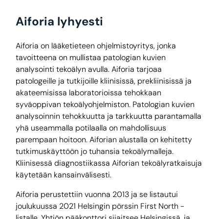
Aiforia lyhyesti
Aiforia on lääketieteen ohjelmistoyritys, jonka
tavoitteena on mullistaa patologian kuvien
analysointi tekoälyn avulla. Aiforia tarjoaa
patologeille ja tutkijoille kliinisissä, prekliinisissä ja
akateemisissa laboratorioissa tehokkaan
syväoppivan tekoälyohjelmiston. Patologian kuvien
analysoinnin tehokkuutta ja tarkkuutta parantamalla
yhä useammalla potilaalla on mahdollisuus
parempaan hoitoon. Aiforian alustalla on kehitetty
tutkimuskäyttöön jo tuhansia tekoälymalleja.
Kliinisessä diagnostiikassa Aiforian tekoälyratkaisuja
käytetään kansainvälisesti.
Aiforia perustettiin vuonna 2013 ja se listautui
joulukuussa 2021 Helsingin pörssin First North -
listalle. Yhtiön pääkonttori sijaitsee Helsingissä, ja