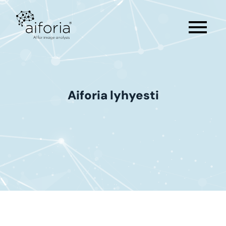
menu
Aiforia
lyhyesti