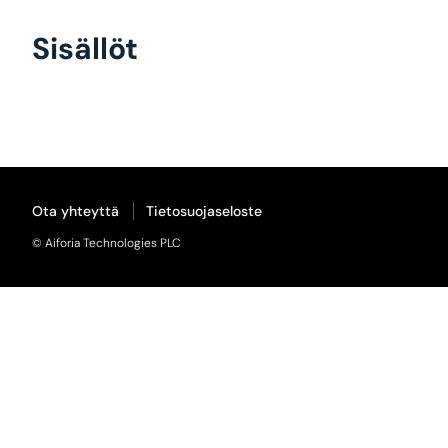
Sisällöt
Ota yhteyttä
Tietosuojaseloste
© Aiforia Technologies PLC